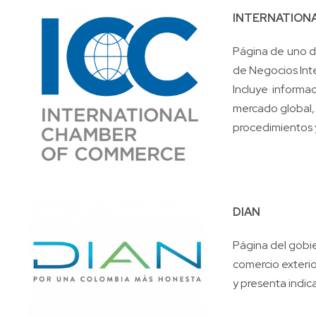
INTERNATION
Página de uno d
de Negocios Int
Incluye informa
mercado global, 
procedimientos y
DIAN
Página del gobi
comercio exterio
y presenta indi