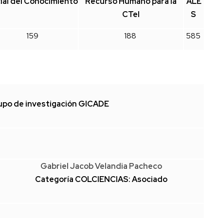
ial del Conocimiento
Recurso Humano para la
ALE
CTeI
S
159
188
585
rupo de investigación GICADE
Gabriel Jacob Velandia Pacheco
Categoría COLCIENCIAS: Asociado