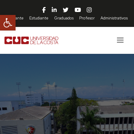
Abrir barra de herramientas
Aspirante
Estudiante
Graduados
Profesor
Administrativos