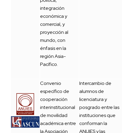
política,
integración
económica y
comercial, y
proyección al
mundo, con
énfasis en la
región Asia-
Pacífico.
Convenio
Intercambio de
específico de
alumnos de
cooperación
licenciatura y
interinstitucional
posgrado entre las
de movilidad
instituciones que
académica entre
conforman la
la Asociación
ANUIES y las