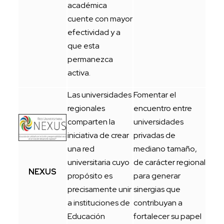
académica
cuente con mayor
efectividad y a
que esta
permanezca
activa.
Las universidades
Fomentar el
regionales
encuentro entre
comparten la
universidades
iniciativa de crear
privadas de
una red
mediano tamaño,
universitaria cuyo
de carácter regional
NEXUS
propósito es
para generar
precisamente unir
sinergias que
a instituciones de
contribuyan a
Educación
fortalecer su papel