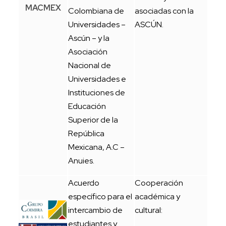
MACMEX
Colombiana de
asociadas con la
Universidades –
ASCÚN.
Ascún – y la
Asociación
Nacional de
Universidades e
Instituciones de
Educación
Superior de la
República
Mexicana, A.C –
Anuies.
Acuerdo
Cooperación
específico para el
académica y
intercambio de
cultural:
estudiantes y