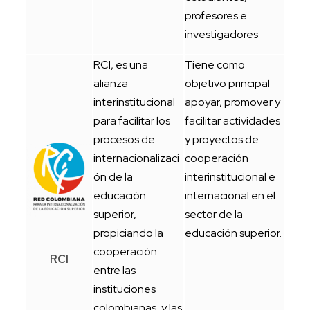
profesores e
investigadores
RCI, es una
Tiene como
alianza
objetivo principal
interinstitucional
apoyar, promover y
para facilitar los
facilitar actividades
procesos de
y proyectos de
internacionalizaci
cooperación
ón de la
interinstitucional e
educación
internacional en el
superior,
sector de la
propiciando la
educación superior.
cooperación
RCI
entre las
instituciones
colombianas, y las