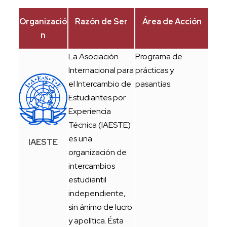
Organizació
Razón de Ser
Área de Acción
n
La Asociación
Programa de
Internacional para
prácticas y
el Intercambio de
pasantías.
Estudiantes por
Experiencia
Técnica (IAESTE)
es una
IAESTE
organización de
intercambios
estudiantil
independiente,
sin ánimo de lucro
y apolítica. Ésta