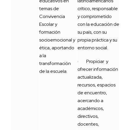
educativos en
latinoamericanos
temas de
crítico, responsable
Convivencia
y comprometido
Escolar y
con la educación de
formación
su país, con su
socioemocional y
propia práctica y su
ética, aportando
entorno social.
a la
· Propiciar y
transformación
ofrecer información
de la escuela.
actualizada,
recursos, espacios
de encuentro,
acercando a
académicos,
directivos,
docentes,