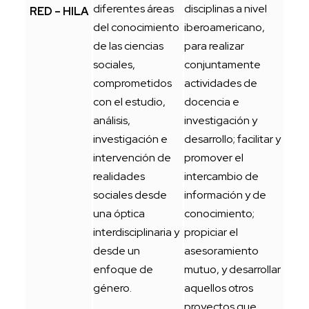
diferentes áreas
disciplinas a nivel
RED – HILA
del conocimiento
iberoamericano,
de las ciencias
para realizar
sociales,
conjuntamente
comprometidos
actividades de
con el estudio,
docencia e
análisis,
investigación y
investigación e
desarrollo; facilitar y
intervención de
promover el
realidades
intercambio de
sociales desde
información y de
una óptica
conocimiento;
interdisciplinaria y
propiciar el
desde un
asesoramiento
enfoque de
mutuo, y desarrollar
género.
aquellos otros
proyectos que