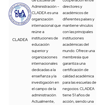
de Escuela de
cooperación entre
Administración –
directores y
CLADEA es una
académicos de
organización
diferentes países y
internacional que
mantiene vínculos
reúne a
con las principales
instituciones de
instituciones
CLADEA
educación
académicas del
superior y
mundo. Ofrece una
organizaciones
membresía que
internacionales
garantiza una
dedicadas a la
certificación de
enseñanza y la
calidad académica
investigación en
para las escuelas de
el campo de la
negocios. CLADEA
administración.
tiene 51 años de
Actualmente,
acción, siendo una