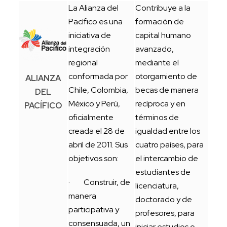
La Alianza del
Contribuye a la
Pacífico es una
formación de
iniciativa de
capital humano
integración
avanzado,
regional
mediante el
conformada por
otorgamiento de
ALIANZA
Chile, Colombia,
becas de manera
DEL
México y Perú,
recíproca y en
PACÍFICO
oficialmente
términos de
creada el 28 de
igualdad entre los
abril de 2011. Sus
cuatro países, para
objetivos son:
el intercambio de
estudiantes de
· Construir, de
licenciatura,
manera
doctorado y de
participativa y
profesores, para
consensuada, un
iniciar estudios o