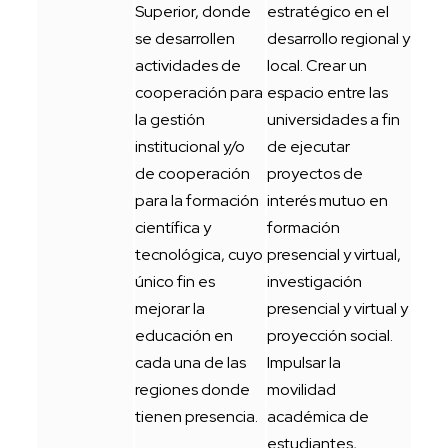
Superior, donde
estratégico en el
se desarrollen
desarrollo regional y
actividades de
local. Crear un
cooperación para
espacio entre las
la gestión
universidades a fin
institucional y/o
de ejecutar
de cooperación
proyectos de
para la formación
interés mutuo en
científica y
formación
tecnológica, cuyo
presencial y virtual,
único fin es
investigación
mejorar la
presencial y virtual y
educación en
proyección social.
cada una de las
Impulsar la
regiones donde
movilidad
tienen presencia.
académica de
estudiantes,