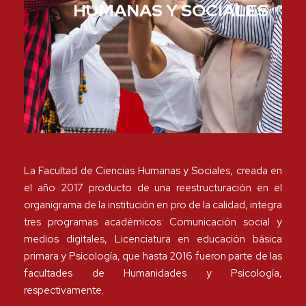
HUMANAS Y SOCIALES
La Facultad de Ciencias Humanas y Sociales, creada en
el año 2017 producto de una reestructuración en el
organigrama de la institución en pro de la calidad, integra
tres programas académicos: Comunicación social y
medios digitales, Licenciatura en educación básica
primara y Psicología, que hasta 2016 fueron parte de las
facultades de Humanidades y Psicología,
respectivamente.