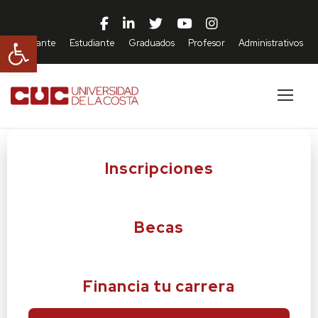
Abrir barra de herramientas
Aspirante
Estudiante
Graduados
Profesor
Administrativos
Inscripciones
Becas
Financia tu carrera