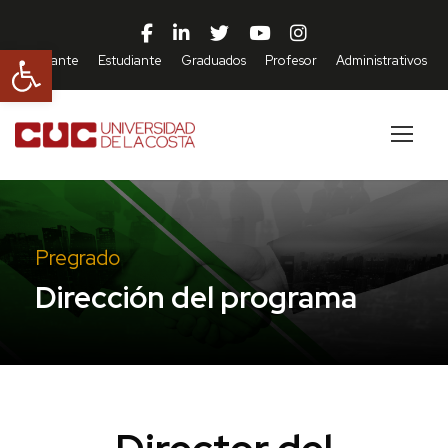
Abrir barra de herramientas
Aspirante
Estudiante
Graduados
Profesor
Administrativos
Pregrado
Dirección del programa