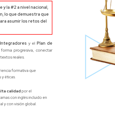
 y la #2 a nivel nacional,
ón, lo que demuestra que
ra asumir los retos del
 Integradores
y el
Plan de
 forma progresiva, conectar
textos reales.
riencia formativa que
y éticas.
lta calidad
por el
amas con inglés incluido en
l y con visión global.