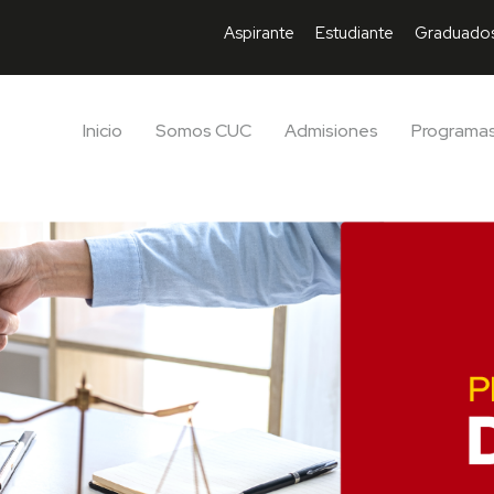
Aspirante
Estudiante
Graduado
Inicio
Somos CUC
Admisiones
Programa