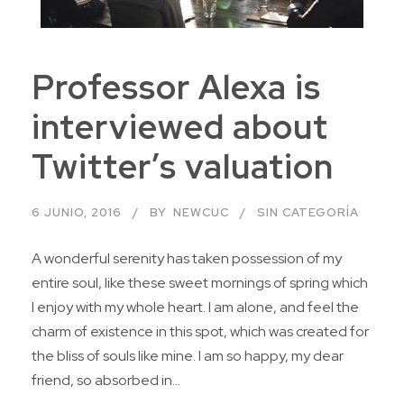
Professor Alexa is
interviewed about
Twitter’s valuation
6 JUNIO, 2016
BY
NEWCUC
SIN CATEGORÍA
A wonderful serenity has taken possession of my
entire soul, like these sweet mornings of spring which
I enjoy with my whole heart. I am alone, and feel the
charm of existence in this spot, which was created for
the bliss of souls like mine. I am so happy, my dear
friend, so absorbed in...