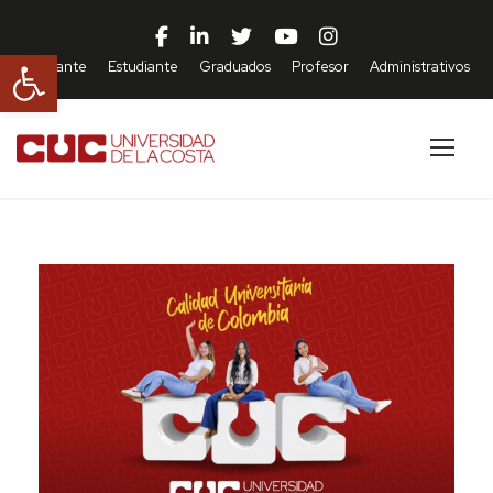
Abrir barra de herramientas
Aspirante
Estudiante
Graduados
Profesor
Administrativos