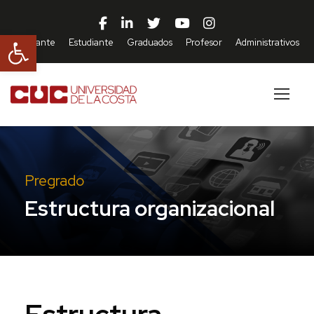
Abrir barra de herramientas
Aspirante
Estudiante
Graduados
Profesor
Administrativos
Pregrado
Estructura organizacional