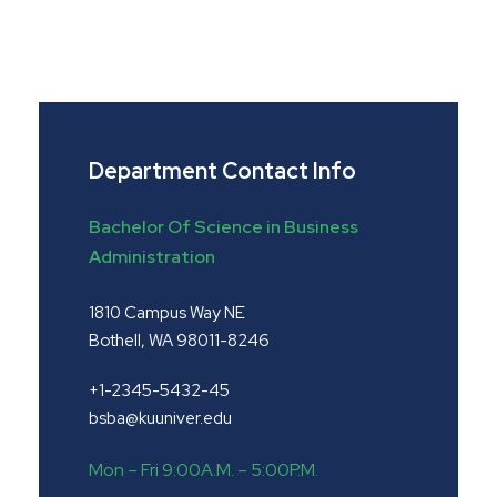
Department Contact Info
Bachelor Of Science in Business
Administration
1810 Campus Way NE
Bothell, WA 98011-8246
+1-2345-5432-45
bsba@kuuniver.edu
Mon – Fri 9:00A.M. – 5:00P.M.