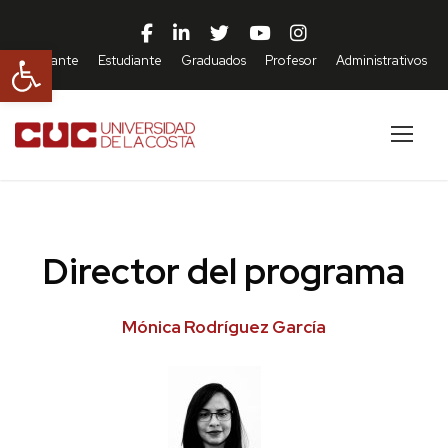
Abrir barra de herramientas
Aspirante
Estudiante
Graduados
Profesor
Administrativos
Director del programa
Mónica Rodríguez García