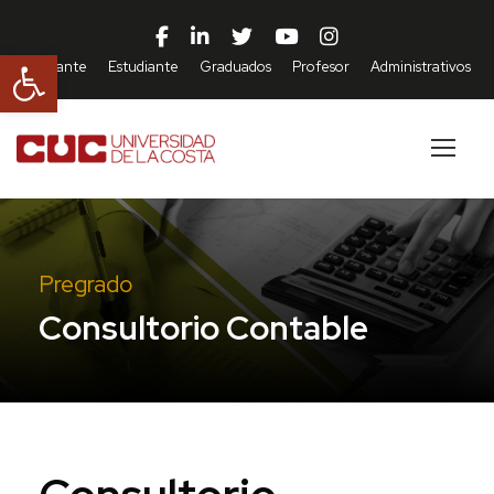
Abrir barra de herramientas
Aspirante
Estudiante
Graduados
Profesor
Administrativos
Pregrado
Consultorio Contable