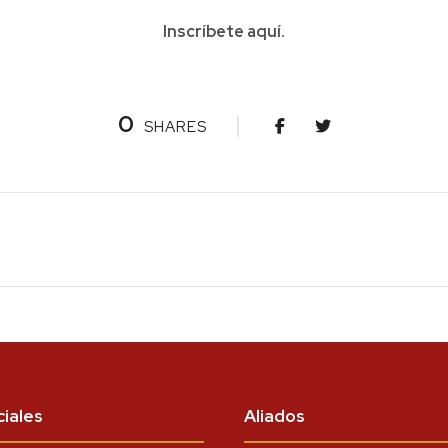
Inscríbete
aquí
.
0
SHARES
iales
Aliados