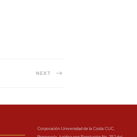
NEXT
Corporación Universidad de la Costa CUC,
Personería Jurídica con Resolución No. 352 del