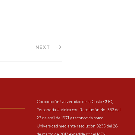
NEXT
Corporación Universidad de la Costa CUC,
Personería Jurídica con Resolución No. 352 del
23 de abril de 1971 y reconocida como
Universidad mediante resolución 3235 del 28
de marzo de 2012 expedida por el MEN.