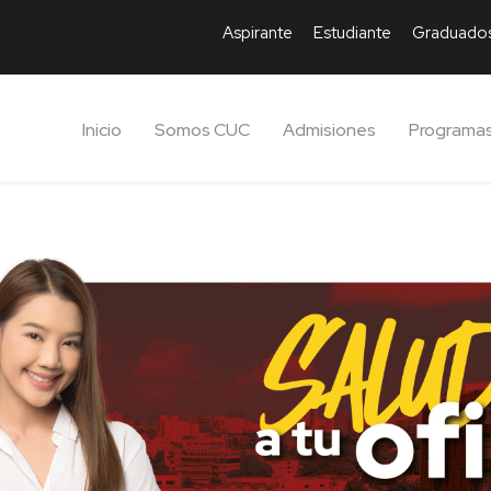
Aspirante
Estudiante
Graduado
Inicio
Somos CUC
Admisiones
Programa