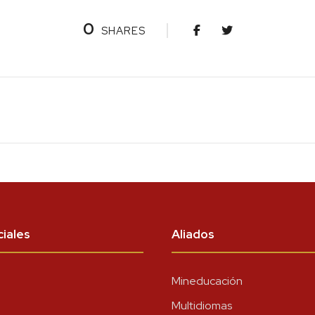
0
SHARES
iales
Aliados
Mineducación
Multidiomas