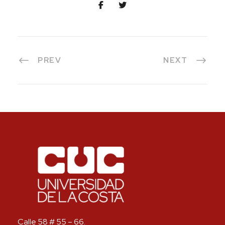
PREV
NEXT
Calle 58 # 55 – 66.