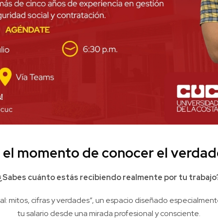
el momento de conocer el verdader
¿Sabes cuánto estás recibiendo realmente por tu trabajo
al: mitos, cifras y verdades”, un espacio diseñado especialme
tu salario desde una mirada profesional y consciente.