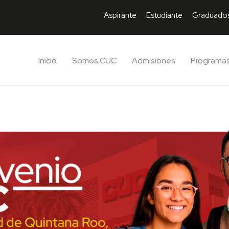
Aspirante
Estudiante
Graduado
Inicio
Somos CUC
Admisiones
Programa