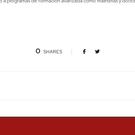
o a programas de formación avanzada como maestrías y doctora
0
SHARES