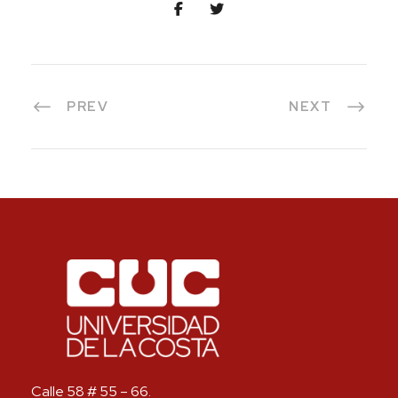
PREV
NEXT
Calle 58 # 55 – 66.