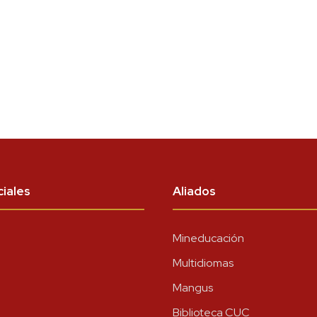
iales
Aliados
Mineducación
Multidiomas
Mangus
Biblioteca CUC