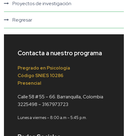
Proyectos de investigación
Regresar
Contacta a nuestro programa
Pregrado en Psicología
Código
SNIES 10286
Presencial
Calle 58 # 55 – 66. Barranquilla, Colombia
3225498 – 3167973723
Lunes a viernes – 8:00 a.m – 5:45 p.m.