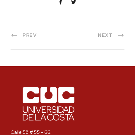
PREV
NEXT
Calle 58 # 55 – 66.