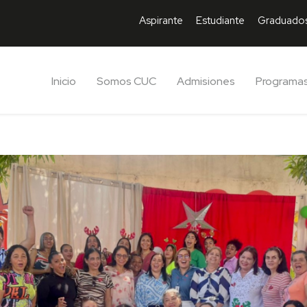
Aspirante
Estudiante
Graduado
Inicio
Somos CUC
Admisiones
Programa