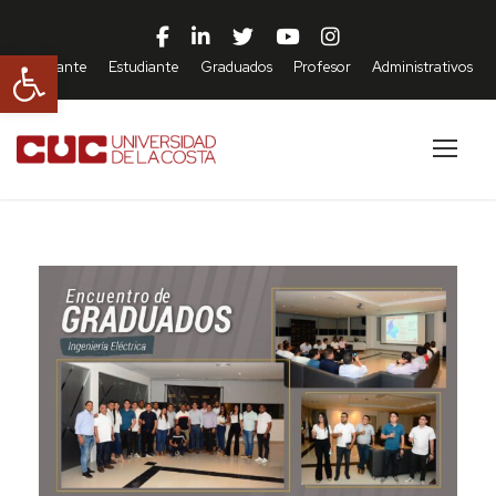
Abrir barra de herramientas
Aspirante
Estudiante
Graduados
Profesor
Administrativos