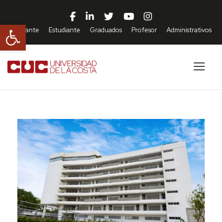
Abrir barra de herramientas
Aspirante
Estudiante
Graduados
Profesor
Administrativos