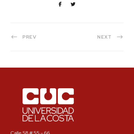
PREV
NEXT
Calle 58 # 55 – 66.