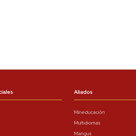
iales
Aliados
Mineducación
Multidiomas
Mangus