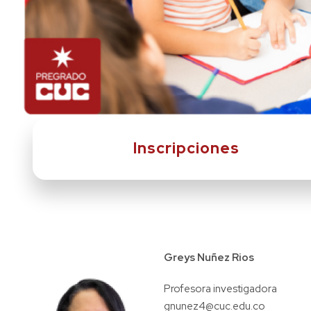
Inscripciones
Greys Nuñez Rios
Profesora investigadora
gnunez4@cuc.edu.co