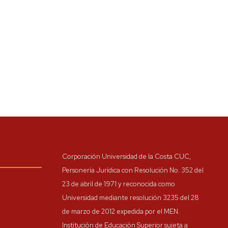
Corporación Universidad de la Costa CUC,
Personería Jurídica con Resolución No. 352 del
23 de abril de 1971 y reconocida como
Universidad mediante resolución 3235 del 28
de marzo de 2012 expedida por el MEN.
Institución de Educación Superior sujeta a