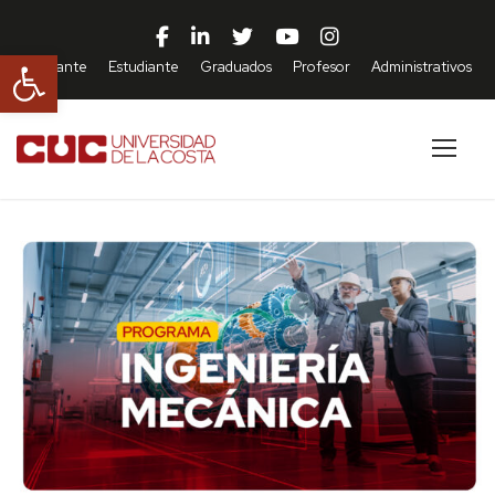
Abrir barra de herramientas
Aspirante
Estudiante
Graduados
Profesor
Administrativos