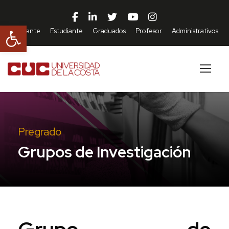
Abrir barra de herramientas
Aspirante
Estudiante
Graduados
Profesor
Administrativos
Pregrado
Grupos de Investigación