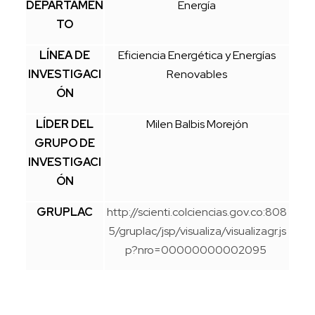
DEPARTAMEN
Energía
TO
LÍNEA DE
Eficiencia Energética y Energías
INVESTIGACI
Renovables
ÓN
LÍDER DEL
Milen Balbis Morejón
GRUPO DE
INVESTIGACI
ÓN
GRUPLAC
http://scienti.colciencias.gov.co:808
5/gruplac/jsp/visualiza/visualizagr.js
p?nro=00000000002095