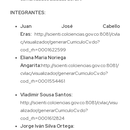
INTEGRANTES:
Juan José Cabello
Eras:
http://scienti.colciencias.gov.co:8081/cvla
c/visualizador/generarCurriculoCv.do?
cod_rh=0001622599
Eliana Maria Noriega
Angarita:
http://scienti.colciencias.gov.co:8081/
cvlac/visualizador/generarCurriculoCv.do?
cod_rh=0001554461
Vladimir Sousa Santos:
http://scienti.colciencias.gov.co:8081/cvlac/visu
alizador/generarCurriculoCv.do?
cod_rh=0001612824
Jorge Iván Silva Ortega: