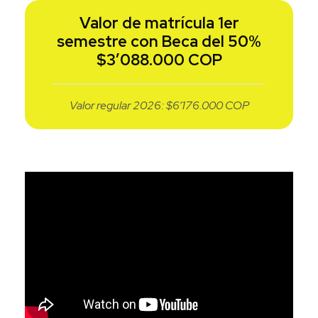
Valor de matrícula 1er
semestre con Beca del 50%
$3’088.000 COP
Valor regular 2026: $6’176.000 COP