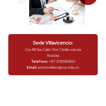
Sede Villavicencio:
Cra 48 Sur Calle 1 Km 1 Anillo vial vía
Acacías
Teléfono
: +57 3116584501
Email
: promovillavo@cuc.edu.co