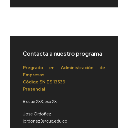
Contacta a nuestro programa
Pregrado en Administración de
Empresas
Código
SNIES 13539
Presencial
Bloque XXX, piso XX
Jose Ordoñez
jordonez3@cuc.edu.co