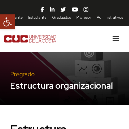
Abrir barra de herramientas
Aspirante
Estudiante
Graduados
Profesor
Administrativos
Pregrado
Estructura organizacional