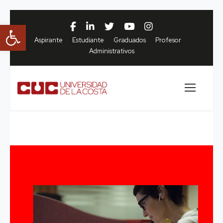
Abrir barra de herramientas
Aspirante
Estudiante
Graduados
Profesor
Administrativos