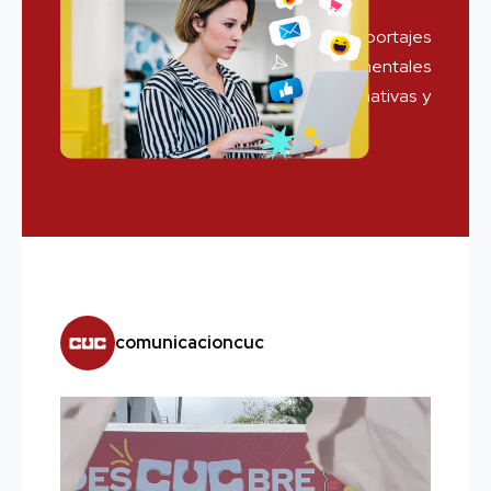
YouTube: Publicación de reportajes
audiovisuales, entrevistas, documentales
estudiantiles, crónicas, cápsulas informativas y
el magazín En Escena.
comunicacioncuc