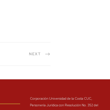
NEXT
Corporación Universidad de la Costa CUC,
Personería Jurídica con Resolución No. 352 del