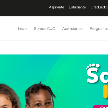
Aspirante
Estudiante
Graduado
Inicio
Somos CUC
Admisiones
Programa