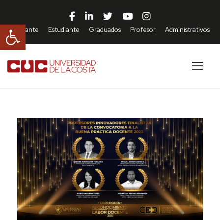
Abrir barra de herramientas
Aspirante
Estudiante
Graduados
Profesor
Administrativos