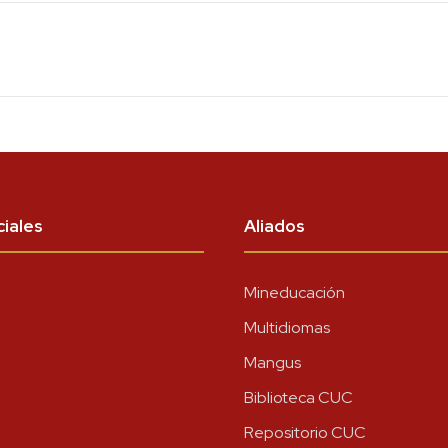
iales
Aliados
Mineducación
Multidiomas
Mangus
Biblioteca CUC
Repositorio CUC