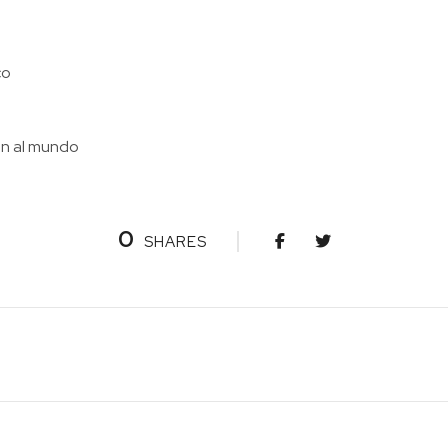
co
ón al mundo
0
SHARES