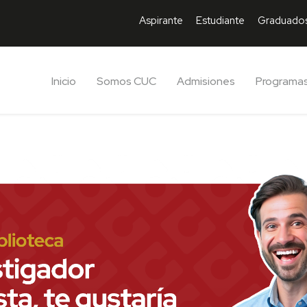
Aspirante
Estudiante
Graduado
Inicio
Somos CUC
Admisiones
Programa