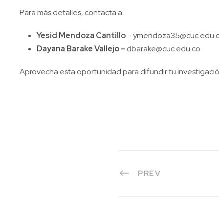
Para más detalles, contacta a:
Yesid Mendoza Cantillo
–
ymendoza35@cuc.edu.
Dayana Barake Vallejo –
dbarake@cuc.edu.co
Aprovecha esta oportunidad para difundir tu investigaci
PREV