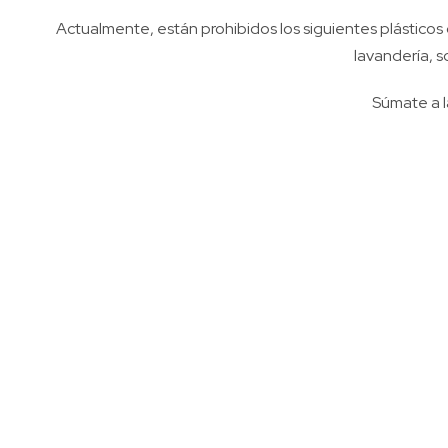
Actualmente, están prohibidos los siguientes plásticos 
lavandería, s
Súmate a l