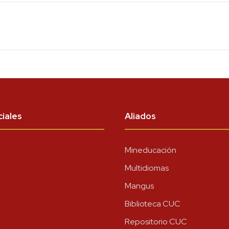
iales
Aliados
Mineducación
Multidiomas
Mangus
Biblioteca CUC
Repositorio CUC