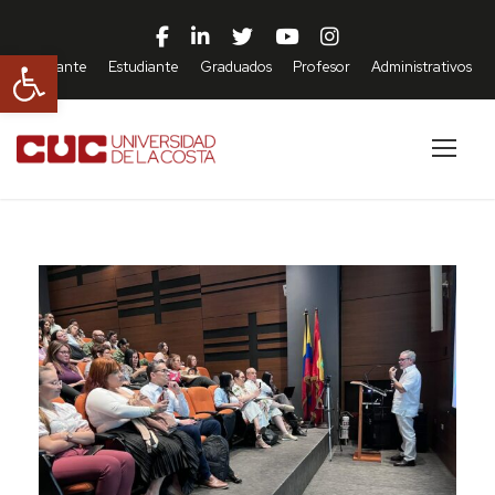
Abrir barra de herramientas
Aspirante
Estudiante
Graduados
Profesor
Administrativos