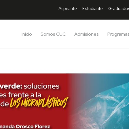
Aspirante
Estudiante
Graduado
Inicio
Somos CUC
Admisiones
Programa