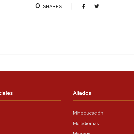
0
SHARES
iales
Aliados
Mineducación
Multidiomas
Mangus