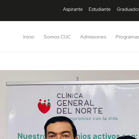
Aspirante
Estudiante
Graduado
Inicio
Somos CUC
Admisiones
Programa