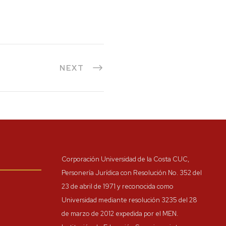
NEXT
Corporación Universidad de la Costa CUC,
Personería Jurídica con Resolución No. 352 del
23 de abril de 1971 y reconocida como
Universidad mediante resolución 3235 del 28
de marzo de 2012 expedida por el MEN.