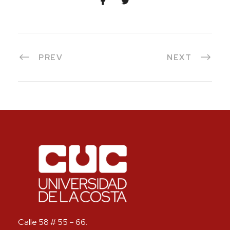
PREV
NEXT
Calle 58 # 55 – 66.