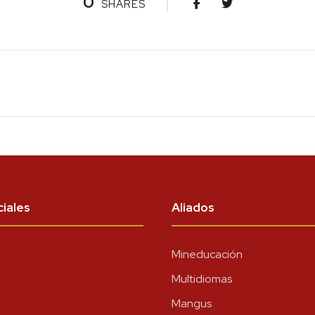
0
SHARES
iales
Aliados
Mineducación
Multidiomas
Mangus