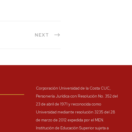
NEXT
Corporación Universidad de la Costa CUC,
Personería Jurídica con Resolución No. 352 del
23 de abril de 1971 y reconocida como
Universidad mediante resolución 3235 del 28
de marzo de 2012 expedida por el MEN.
Institución de Educación Superior sujeta a