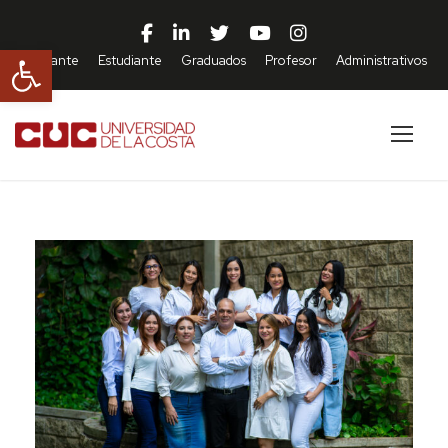
Abrir barra de herramientas
Aspirante
Estudiante
Graduados
Profesor
Administrativos