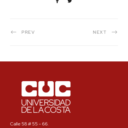
PREV
NEXT
Calle 58 # 55 – 66.