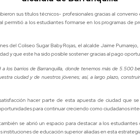
ieron sus títulos técnicos- profesionales gracias al convenio e
cual permitió a los estudiantes formarse en los programas de p
iones del Coliseo Sugar Baby Rojas, el alcalde Jaime Pumarejo
ad y que este ha sido posible sostener gracias al pago oportun
d a los barrios de Barranquilla, donde tenemos más de 5.500 bec
nuestra ciudad y de nuestros jóvenes; así, a largo plazo, const
 satisfacción hacer parte de esta apuesta de ciudad que se 
 oportunidades para continuar creciendo como ciudadanos inte
ambién se abrió un espacio para destacar a los estudiantes 
s instituciones de educación superior aliadas en esta estrategi