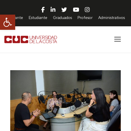
Abrir barra de herramientas
Aspirante
Estudiante
Graduados
Profesor
Administrativos