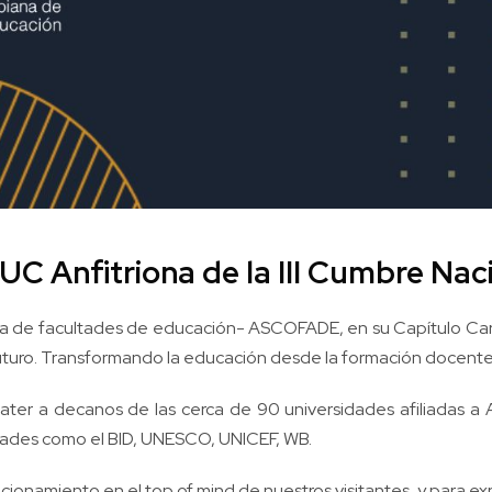
CUC Anfitriona de la III Cumbre 
 de facultades de educación- ASCOFADE, en su Capítulo Caribe
futuro. Transformando la educación desde la formación docente”,
ter a decanos de las cerca de 90 universidades afiliadas a A
idades como el BID, UNESCO, UNICEF, WB.
onamiento en el top of mind de nuestros visitantes, y para expl