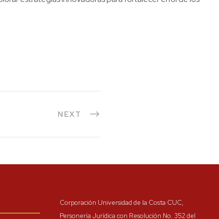
NEXT
Corporación Universidad de la Costa CUC,
Personería Jurídica con Resolución No. 352 del