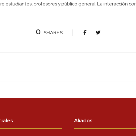
re estudiantes, profesores y público general. La interacción con
0
SHARES
iales
Aliados