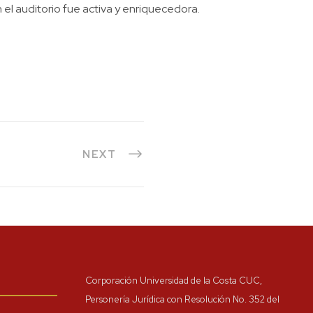
 el auditorio fue activa y enriquecedora.
NEXT
Corporación Universidad de la Costa CUC,
Personería Jurídica con Resolución No. 352 del