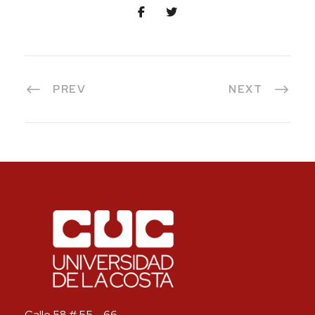
PREV
NEXT
Calle 58 # 55 – 66.