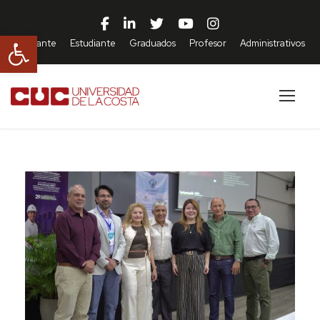
Abrir barra de herramientas
Aspirante
Estudiante
Graduados
Profesor
Administrativos