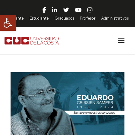
Abrir barra de herramientas
Aspirante
Estudiante
Graduados
Profesor
Administrativos