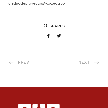
unidaddeproyectos@cuc.edu.co
0
SHARES
PREV
NEXT