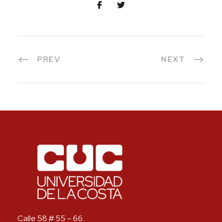
PREV
NEXT
Calle 58 # 55 – 66.